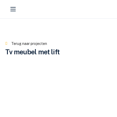
Projecten
Diensten
Over van Beek interieurs
Terug naar projecten
Werkwijze
Tv meubel met lift
Contact